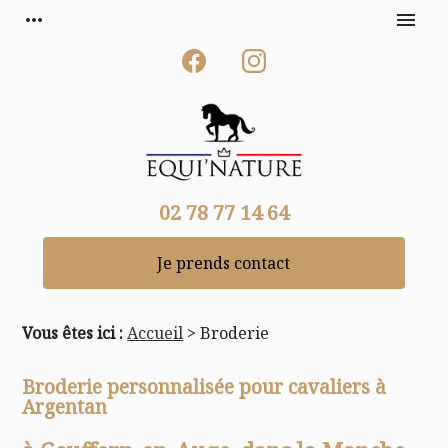
Panneau de gestion des cookies
more_horiz
menu
02 78 77 14 64
Je prends contact
Vous êtes ici :
Accueil
> Broderie
Broderie personnalisée pour cavaliers à
Argentan